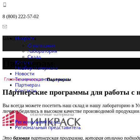
8 (800) 222-57-02
sales@inkrask.ru
Инкраск
О компании
Лаборатория
Склад
Партнерам
Каталог
Подбор материала
Новости
Главная страница
»
Партнерам
Техническая поддержка
Партнерам
Партнерские программы для работы с 
Контакты
Вы всегда можете посетить наш склад и нашу лабораторию в Ул
лично убедились в высоком качестве производимой продукции.
Региональный склад
Региональный представитель
Это
базовая
партнерская программа, которая отлично подходи