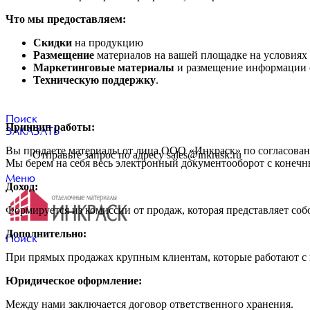
Что мы предоставляем:
Скидки
на продукцию
Размещение
материалов на вашей площадке на условиях
Маркетинговые материалы
и размещение информации о
Техническую поддержку
.
Поиск
Принцип работы:
ЗАКАЗАТЬ
Вы продаете материалы от лица ООО «Инкраск» по согласован
Отправьте запрос по адресу sales@inkrask.ru
Мы берем на себя весь электронный документооборот с конечн
Меню
Доход:
Формируется из комиссии от продаж, которая представляет со
Дополнительно:
Поиск
При прямых продажах крупным клиентам, которые работают с 
Юридическое оформление:
Между нами заключается договор ответственного хранения.