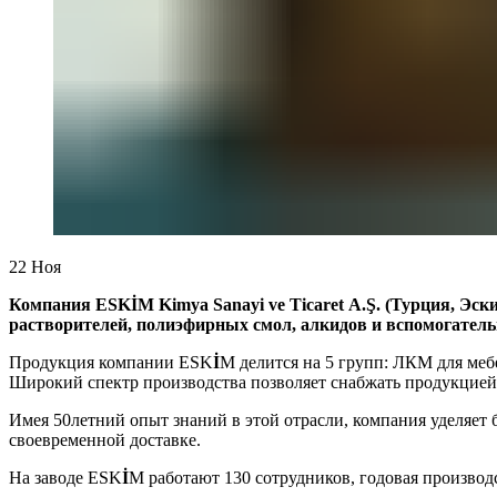
22
Ноя
Компания ESK
İ
M Kimya Sanayi ve Ticaret А.
Ş
. (Турция, Эс
растворителей, полиэфирных смол, алкидов и вспомогатель
Продукция компании ESK
İ
M делится на 5 групп: ЛКМ для ме
Широкий спектр производства позволяет снабжать продукцией
Имея 50­летний опыт знаний в этой отрасли, компания уделяе
своевременной доставке.
На заводе ESK
İ
M работают 130 сотрудников, годовая производ